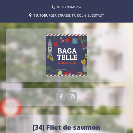
0160 - 99445267
TEUTOBURGER STRASSE 17, KÖLN, SÜDSTADT
[34] Filet de saumon