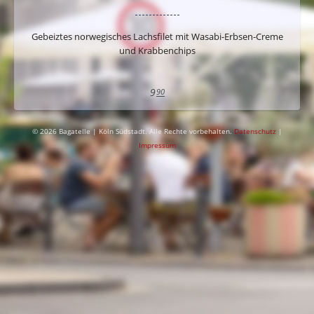
Gebeiztes norwegisches Lachsfilet mit Wasabi-Erbsen-Creme
und Krabbenchips
9
90
© 2026 Bagatelle | Köln Südstadt. Alle Rechte vorbehalten.
Datenschutz
|
Impressum